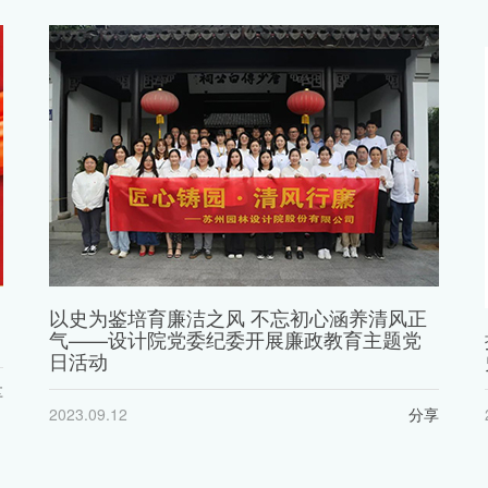
以史为鉴培育廉洁之风 不忘初心涵养清风正
气——设计院党委纪委开展廉政教育主题党
日活动
享
2023.09.12
分享